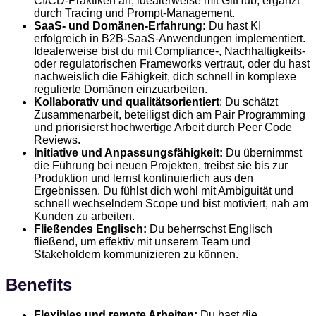
CI/CD-Praktiken an, idealerweise mit GitHub, ergänzt
durch Tracing und Prompt-Management.
SaaS- und Domänen-Erfahrung:
Du hast KI
erfolgreich in B2B-SaaS-Anwendungen implementiert.
Idealerweise bist du mit Compliance-, Nachhaltigkeits-
oder regulatorischen Frameworks vertraut, oder du hast
nachweislich die Fähigkeit, dich schnell in komplexe
regulierte Domänen einzuarbeiten.
Kollaborativ und qualitätsorientiert
: Du schätzt
Zusammenarbeit, beteiligst dich am Pair Programming
und priorisierst hochwertige Arbeit durch Peer Code
Reviews.
Initiative und Anpassungsfähigkeit:
Du übernimmst
die Führung bei neuen Projekten, treibst sie bis zur
Produktion und lernst kontinuierlich aus den
Ergebnissen. Du fühlst dich wohl mit Ambiguität und
schnell wechselndem Scope und bist motiviert, nah am
Kunden zu arbeiten.
Fließendes Englisch:
Du beherrschst Englisch
fließend, um effektiv mit unserem Team und
Stakeholdern kommunizieren zu können.
Benefits
Flexibles und remote Arbeiten:
Du hast die