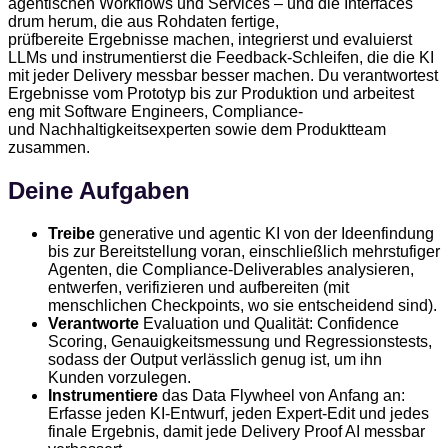
agentischen
Workflows und Services – und
die Interfaces
drum herum
, die aus Rohdaten
fertige,
prüfbereite
Ergebnisse machen,
integrierst und evaluierst
LLMs
und instrumentierst
die
Feedback-Schleifen, die die KI
mit
jeder Delivery messbar
besser machen. Du
verantwortest
Ergebnisse vom
Prototyp bis zur Produktion
und arbeitest
eng mit
Software Engineers,
Compliance-
und
Nachhaltigkeitsexperten sowie dem
Produktteam
zusammen.
Deine Aufgaben
Treibe
generative und agentic KI von der Ideenfindung
bis zur Bereitstellung voran, einschließlich mehrstufiger
Agenten, die Compliance-Deliverables analysieren,
entwerfen, verifizieren und aufbereiten (mit
menschlichen Checkpoints, wo sie entscheidend sind).
Verantworte
Evaluation und Qualität: Confidence
Scoring, Genauigkeitsmessung und Regressionstests,
sodass der Output verlässlich genug ist, um ihn
Kunden vorzulegen.
Instrumentiere
das Data Flywheel von Anfang an:
Erfasse jeden KI-Entwurf, jeden Expert-Edit und jedes
finale Ergebnis, damit jede Delivery Proof AI messbar