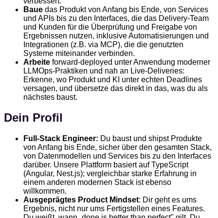
verbessert.
Baue
das Produkt von Anfang bis Ende, von Services
und APIs bis zu den Interfaces, die das Delivery-Team
und Kunden für die Überprüfung und Freigabe von
Ergebnissen nutzen, inklusive Automatisierungen und
Integrationen (z.B. via MCP), die die genutzten
Systeme miteinander verbinden.
Arbeite
forward-deployed unter Anwendung moderner
LLMOps-Praktiken und nah an Live-Deliveries:
Erkenne, wo Produkt und KI unter echten Deadlines
versagen, und übersetze das direkt in das, was du als
nächstes baust.
Dein Profil
Full-Stack Engineer:
Du baust und shipst Produkte
von Anfang bis Ende, sicher über den gesamten Stack,
von Datenmodellen und Services bis zu den Interfaces
darüber. Unsere Plattform basiert auf TypeScript
(Angular, Nest.js); vergleichbar starke Erfahrung in
einem anderen modernen Stack ist ebenso
willkommen.
Ausgeprägtes Product Mindset
: Dir geht es ums
Ergebnis, nicht nur ums Fertigstellen eines Features.
Du weißt, wann „done is better than perfect" gilt. Du