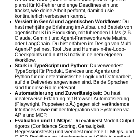
planst für KI-Fehler und enge Deadlines ein und
trackst, wie deine Arbeit performt, damit du sie
kontinuierlich verbessern kannst.
Versiert in GenAI und agentischen Workflows:
Du
hast mehrjährige Erfahrung im Aufbau und Betrieb von
agentischer KI in Produktion, mit führenden LLMs (z.B.
Claude, Gemini) und Agent-Frameworks wie Mastra
oder LangChain. Du bist erfahren im Design von Multi-
Agent-Pipelines, Tool Use und Human-in-the-Loop-
Checkpoints und nutzt KI nativ in deinem eigenen
Workflow.
Stark in TypeScript und Python:
Du verwendest
TypeScript für Produkt, Services und Agents und
Python für die deterministische Logik und Datenarbeit,
auf die Deliveries angewiesen sind. Beide Sprachen
sind für diese Rolle relevant.
Automatisierung und Zuverlässigkeit:
Du hast
idealerweise Erfahrung mit Browser-Automatisierung
(Playwright, Puppeteer o.Ä.) gegen sich verändernde
Interfaces sowie mit der Integration von Systemen via
APIs und MCP.
Evaluation und LLMOps:
Du evaluierst Modell-Output
rigoros (Confidence Scoring, Genauigkeit,
Regressionstests) und wendest moderne LLMOps- und