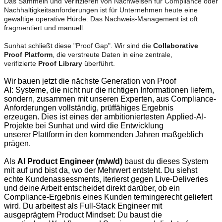
Das Sammeln und Verifizieren von Nachweisen für Compliance oder
Nachhaltigkeitsanforderungen ist für Unternehmen heute eine
gewaltige operative Hürde.
Das Nachweis-Management ist oft
fragmentiert und manuell
.
Sunhat schließt diese "Proof Gap".
Wir sind die
Collaborative
Proof Platform
, die verstreute Daten in eine zentrale,
verifizierte
Proof Library
überführt.
Wir bauen
jetzt die nächste
Generation von Proof
AI:
Systeme, die nicht nur die
richtigen Informationen
liefern,
sondern, zusammen mit unseren Experten, aus
Compliance-
Anforderungen
vollständig, prüffähiges
Ergebnis
erzeugen.
Dies ist eines der
ambitioniertesten
Applied-AI-
Projekte bei Sunhat und wird
die Entwicklung
unserer
Plattform in den kommenden
Jahren maßgeblich
prägen.
Als
AI Product Engineer (m/w/d)
baust
du dieses System
mit auf und bist da
, wo der
Mehrwert entsteht. Du
siehst
echte
Kundenassessments, iterierst gegen
Live-Deliveries
und deine Arbeit
entscheidet direkt darüber, ob
ein
Compliance-Ergebnis
eines Kunden termingerecht
geliefert
wird.
Du arbeitest
als Full-Stack
Engineer mit
ausgeprägtem
Product Mindset: Du baust
die